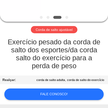
QUALIDADE
FALE
CONOSCO
Corda de salto ajustável
PEDIR
Exercício pesado da corda de
UM
salto dos esportes/da corda
ORÇAMENTO
salto do exercício para a
perda de peso
MAPA
DO
Realçar:
,
corda de salto adulta
corda de salto do exercício
SITE
FALE CONOSCO!
PRIVACY