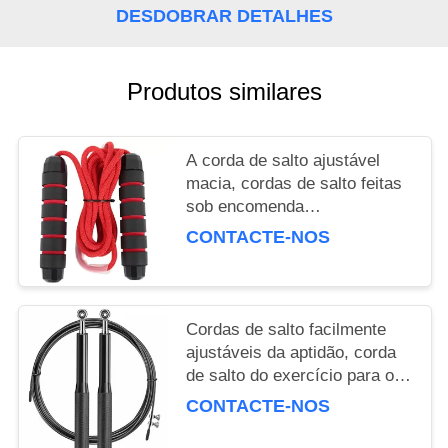
POLICY
DESDOBRAR DETALHES
Produtos similares
A corda de salto ajustável
macia, cordas de salto feitas
sob encomenda
suou/desodorizante com
CONTACTE-NOS
rolamentos de esferas
Cordas de salto facilmente
ajustáveis da aptidão, corda
de salto do exercício para o
músculo Relex
CONTACTE-NOS