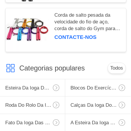
Corda de salto pesada da
velocidade do fio de aço,
corda de salto do Gym para
encaixotar o equipamento de
CONTACTE-NOS
treino do Muttahida Majlis-E-
Amal
Categorias populares
Todos
Esteira Da Ioga Da Aptidão
Blocos Do Exercício Da Ioga
Roda Do Rolo Da Ioga
Calças Da Ioga Do Gym
Fato Da Ioga Das Mulheres
A Esteira Da Ioga Leva O Saco