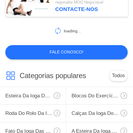
negotiable MOQ:Negociável
CONTACTE-NOS
15
Corda de salto
loading...
ajustável
FALE CONOSCO!
Categorias populares
Todos
Esteira Da Ioga Da Aptidão
Blocos Do Exercício Da Ioga
Roda Do Rolo Da Ioga
Calças Da Ioga Do Gym
Fato Da Ioga Das Mulheres
A Esteira Da Ioga Leva O Saco