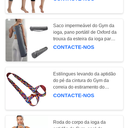
QUALIDADE
caneleiras
FALE
15
Saco impermeável do Gym da
CONOSCO
ioga, pano portátil de Oxford da
Roda do rolo da
trouxa da esteira da ioga para
levar do ombro
PEDIR
ioga
CONTACTE-NOS
UM
ORÇAMENTO
Estilingues levando da aptidão
do pé da cintura do Gym da
MAPA
15
correia do estiramento do
DO
esporte do corpo dos suportes
CONTACTE-NOS
Calças da ioga do
da ioga do algodão
SITE
Gym
PRIVACY
Roda do corpo da ioga da