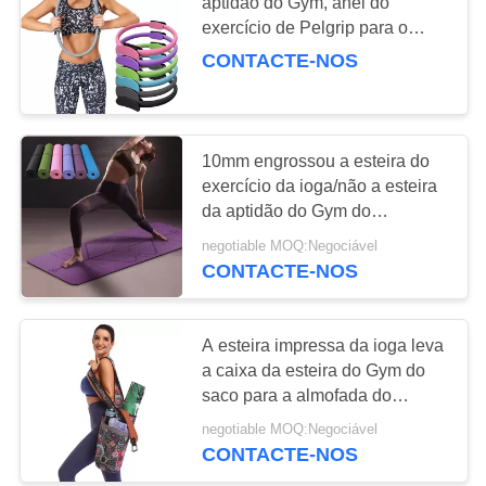
POLICY
aptidão do Gym, anel do
exercício de Pelgrip para o
treinamento home
CONTACTE-NOS
15
Fato da ioga das
mulheres
10mm engrossou a esteira do
exercício da ioga/não a esteira
da aptidão do Gym do
deslizamento com saco &
negotiable MOQ:Negociável
correia da ioga
CONTACTE-NOS
15
a esteira da ioga
A esteira impressa da ioga leva
a caixa da esteira do Gym do
leva o saco
saco para a almofada do
exercício da aptidão de Pilates
negotiable MOQ:Negociável
dos homens das mulheres
CONTACTE-NOS