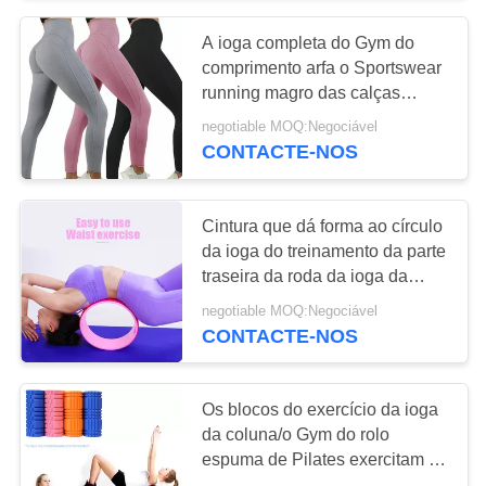
A ioga completa do Gym do
15
comprimento arfa o Sportswear
running magro das calças
Suportes da ioga
justas das caneleiras do
negotiable MOQ:Negociável
esporte das mulheres
CONTACTE-NOS
Cintura que dá forma ao círculo
da ioga do treinamento da parte
traseira da roda da ioga da
15
massagem da roda do rolo da
negotiable MOQ:Negociável
ioga
CONTACTE-NOS
Elásticos da aptidão
Os blocos do exercício da ioga
da coluna/o Gym do rolo
espuma de Pilates exercitam o
rolo da massagem do músculo