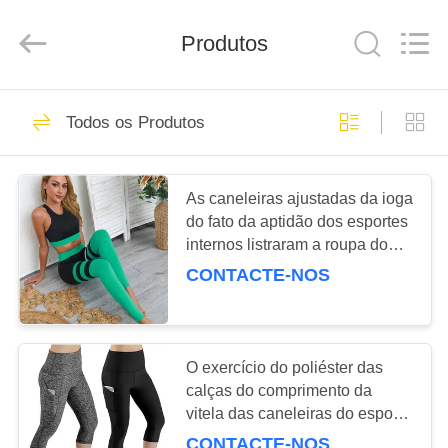
Beijing
Global
Dowin
Produtos
Technology
Co.,
Ltd.
All
Rights
CASA
15
Reserved.
Todos os Produtos
Esteira da ioga da
PRODUTOS
aptidão
As caneleiras ajustadas da ioga
do fato da aptidão dos esportes
QUEM
internos listraram a roupa do
SOMOS
exercício dos retalhos
CONTACTE-NOS
17
FÁBRICA
Blocos do exercício
O exercício do poliéster das
CONTROLE
calças do comprimento da
da ioga
vitela das caneleiras do esporte
DE
da forma para fora Pocket
CONTACTE-NOS